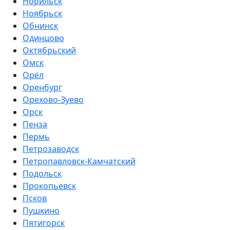
Норильск
Ноябрьск
Обнинск
Одинцово
Октябрьский
Омск
Орёл
Оренбург
Орехово-Зуево
Орск
Пенза
Пермь
Петрозаводск
Петропавловск-Камчатский
Подольск
Прокопьевск
Псков
Пушкино
Пятигорск