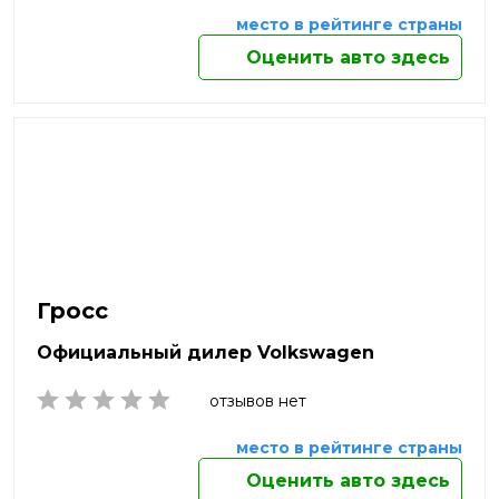
Стерлитамак
место в рейтинге страны
Сургут
Сызрань
Оценить авто здесь
Сыктывкар
Таганрог
Тамбов
Тверь
Тобольск
Тольятти
Томск
Тула
Тюмень
Гросс
Улан-Удэ
Ульяновск
Официальный дилер Volkswagen
Усть-Лабинск
Уфа
отзывов нет
Хабаровск
Химки
место в рейтинге страны
Чебоксары
Оценить авто здесь
Челябинск