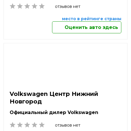
Рыбинск
отзывов нет
Рязань
Салават
место в рейтинге страны
Самара
Оценить авто здесь
Санкт-Петербург
Саранск
Сарапул
Саратов
Севастополь
Северодвинск
Сергиев Посад
Серов
Серпухов
Симферополь
Volkswagen Центр Нижний
Смоленск
Новгород
Солнечногорск
Сочи
Официальный дилер Volkswagen
Ставрополь
отзывов нет
Старый Оскол