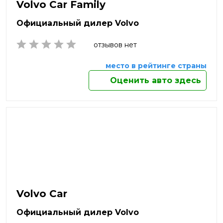
Октябрьский
Volvo Car Family
Омск
Официальный дилер Volvo
Орёл
Оренбург
отзывов нет
Орехово-Зуево
Орск
место в рейтинге страны
Пенза
Оценить авто здесь
Пермь
Петрозаводск
Петропавловск-Камчатский
Подольск
Прокопьевск
Псков
Пушкино
Пятигорск
Раменское
Реутов
Volvo Car
Россия
Россошь
Официальный дилер Volvo
Ростов-на-Дону