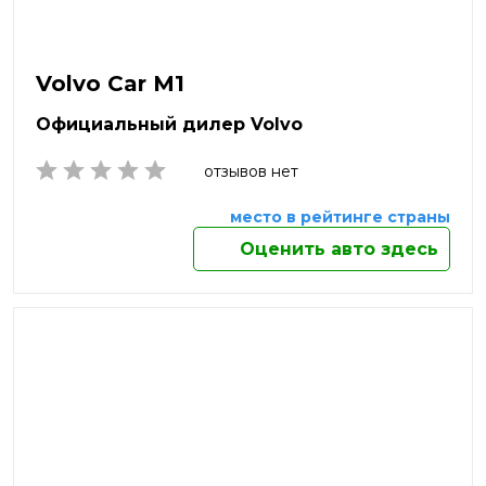
Наро-Фоминск
Находка
Нефтекамск
Volvo Car M1
Нижневартовск
Нижнекамск
Официальный дилер Volvo
Нижний Новгород
Нижний Тагил
отзывов нет
Новокузнецк
Новомосковск
место в рейтинге страны
Новороссийск
Оценить авто здесь
Новосибирск
Новочебоксарск
Новочеркасск
Новый Уренгой
Ногинск
Норильск
Ноябрьск
Обнинск
Одинцово