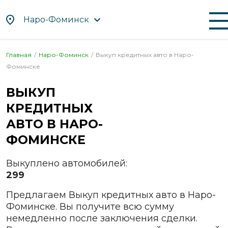
Наро-Фоминск
Главная
Наро-Фоминск
Выкуп кредитных авто в
Наро-
По алфавиту
По регионам
Фоминске
Абакан
Иваново
Нефтекамск
Саратов
ВЫКУП
Альметьевск
Ижевск
Нижневартовск
Севастопол
КРЕДИТНЫХ
Ангарск
Иркутск
Нижнекамск
Северодви
АВТО В
НАРО-
Апрелевка
Йошкар-
Нижний
Сергиев
Ола
Новгород
Посад
ФОМИНСКЕ
Арзамас
Казань
Нижний
Серов
Армавир
Тагил
Выкуплено автомобилей:
Калининград
Серпухов
Артём
Новокузнецк
299
Калуга
Симферопо
Архангельск
Новомосковск
Каменск-
Смоленск
Предлагаем Выкуп кредитных авто в Наро-
Астрахань
Уральский
Новороссийск
Фоминске. Вы получите всю сумму
Солнечного
Ачинск
Камышин
Новосибирск
немедленно после заключения сделки.
Сочи
Балаково