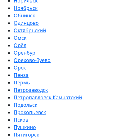
Норильск
Ноябрьск
Обнинск
Одинцово
Октябрьский
Омск
Орёл
Оренбург
Орехово-Зуево
Орск
Пенза
Пермь
Петрозаводск
Петропавловск-Камчатский
Подольск
Прокопьевск
Псков
Пушкино
Пятигорск