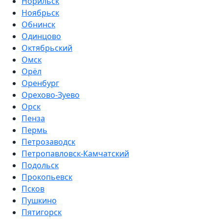
Норильск
Ноябрьск
Обнинск
Одинцово
Октябрьский
Омск
Орёл
Оренбург
Орехово-Зуево
Орск
Пенза
Пермь
Петрозаводск
Петропавловск-Камчатский
Подольск
Прокопьевск
Псков
Пушкино
Пятигорск