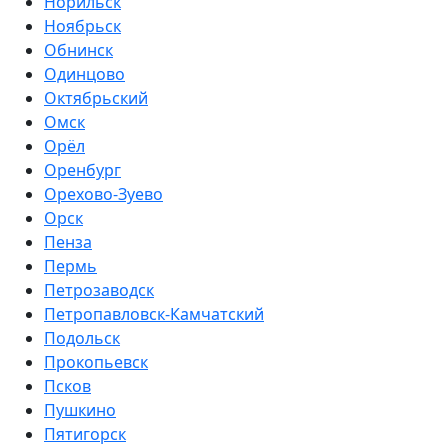
Норильск
Ноябрьск
Обнинск
Одинцово
Октябрьский
Омск
Орёл
Оренбург
Орехово-Зуево
Орск
Пенза
Пермь
Петрозаводск
Петропавловск-Камчатский
Подольск
Прокопьевск
Псков
Пушкино
Пятигорск