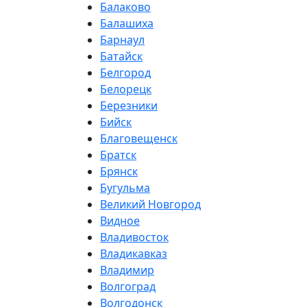
Балаково
Балашиха
Барнаул
Батайск
Белгород
Белорецк
Березники
Бийск
Благовещенск
Братск
Брянск
Бугульма
Великий Новгород
Видное
Владивосток
Владикавказ
Владимир
Волгоград
Волгодонск