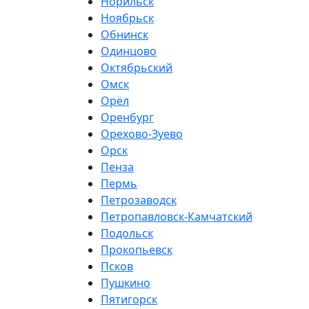
Норильск
Ноябрьск
Обнинск
Одинцово
Октябрьский
Омск
Орёл
Оренбург
Орехово-Зуево
Орск
Пенза
Пермь
Петрозаводск
Петропавловск-Камчатский
Подольск
Прокопьевск
Псков
Пушкино
Пятигорск