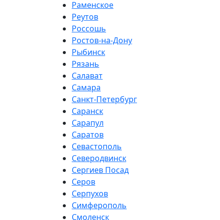
Раменское
Реутов
Россошь
Ростов-на-Дону
Рыбинск
Рязань
Салават
Самара
Санкт-Петербург
Саранск
Сарапул
Саратов
Севастополь
Северодвинск
Сергиев Посад
Серов
Серпухов
Симферополь
Смоленск