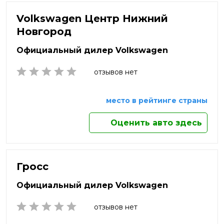
Нефтекамск
Нальчик
Яхрома
Нижневартовск
Volkswagen Центр Нижний
Наро-Фоминск
Нижнекамск
Новгород
Нижний Новгород
Нижний Тагил
Официальный дилер Volkswagen
Новокузнецк
Новомосковск
отзывов нет
Новороссийск
Новосибирск
место в рейтинге страны
Новочебоксарск
Новочеркасск
Оценить авто здесь
Новый Уренгой
Ногинск
Норильск
Ноябрьск
Гросс
Обнинск
Официальный дилер Volkswagen
Одинцово
Октябрьский
отзывов нет
Омск
Орёл