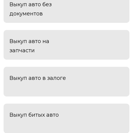
Черноголовка
Выкуп авто без
Чехов
документов
Чита
Шахты
Электросталь
Энгельс
Выкуп авто на
Южно-Сахалинск
Якутск
запчасти
Ярославль
Яхрома
Выкуп авто в залоге
Выкуп битых авто