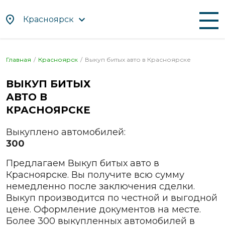
Красноярск
По алфавиту
По регионам
Главная
Красноярск
Выкуп битых авто в
Красноярске
Абакан
Находка
ВЫКУП БИТЫХ
Альметьевск
Нефтекамск
АВТО В
Ангарск
Нижневартовск
КРАСНОЯРСКЕ
Апрелевка
Нижнекамск
Выкуплено автомобилей:
Арзамас
Нижний Новгород
300
Армавир
Нижний Тагил
Предлагаем Выкуп битых авто в
Артём
Новокузнецк
Красноярске. Вы получите всю сумму
Архангельск
Новомосковск
немедленно после заключения сделки.
Астрахань
Новороссийск
Выкуп производится по честной и выгодной
цене. Оформление документов на месте.
Ачинск
Новосибирск
Более 300 выкупленных автомобилей в
Балаково
Новочебоксарск