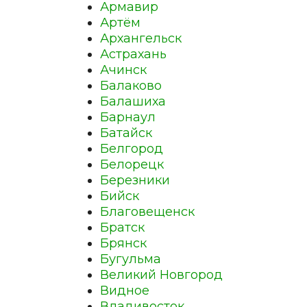
Армавир
Артём
Архангельск
Астрахань
Ачинск
Балаково
Балашиха
Барнаул
Батайск
Белгород
Белорецк
Березники
Бийск
Благовещенск
Братск
Брянск
Бугульма
Великий Новгород
Видное
Владивосток