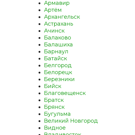
Армавир
Артём
Архангельск
Астрахань
Ачинск
Балаково
Балашиха
Барнаул
Батайск
Белгород
Белорецк
Березники
Бийск
Благовещенск
Братск
Брянск
Бугульма
Великий Новгород
Видное
Владивосток